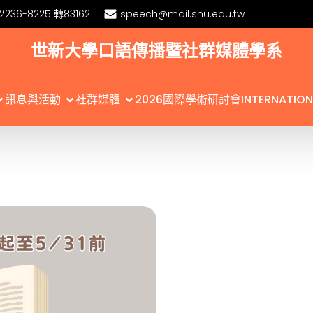
)2236-8225 轉83162
speech@mail.shu.edu.tw
世新大學口語傳播暨社群媒體學系
訊息與活動
社群媒體
2026國際學術研討會INTERNATIONA