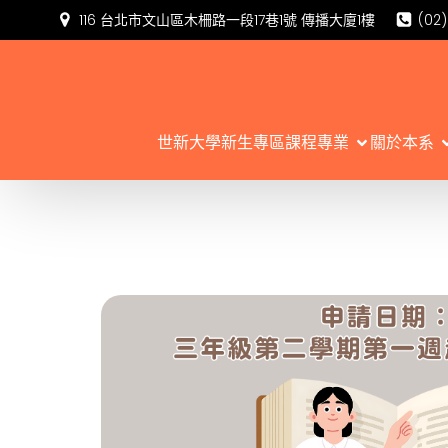
116 台北市文山區木柵路一段17巷1號 傳播大廈1樓
(02
世新大學新生專區
課程專業
關於本系