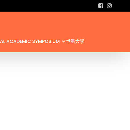
L ACADEMIC SYMPOSIUM
世新大學