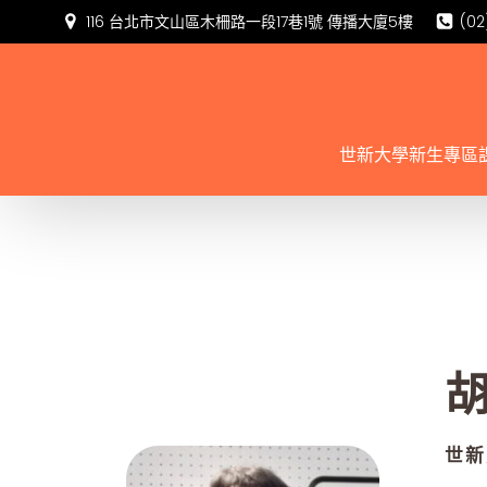
116 台北市文山區木柵路一段17巷1號 傳播大廈5樓
(02
世新大學新生專區
世新