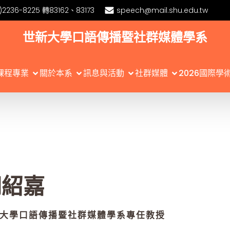
)2236-8225 轉83162、83173
speech@mail.shu.edu.tw
世新大學口語傳播暨社群媒體學系
課程專業
關於本系
訊息與活動
社群媒體
2026國際學
胡紹嘉
大學口語傳播暨社群媒體學系專任教授