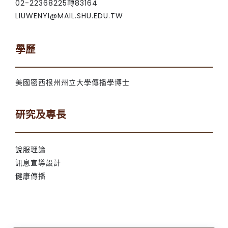
02-22368225轉83164
LIUWENYI@MAIL.SHU.EDU.TW
學歷
美國密西根州州立大學傳播學博士
研究及專長
說服理論
訊息宣導設計
健康傳播