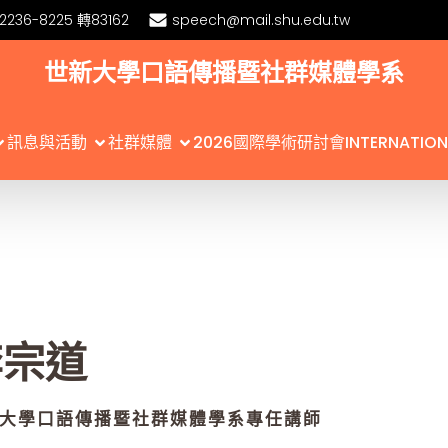
)2236-8225 轉83162
speech@mail.shu.edu.tw
世新大學口語傳播暨社群媒體學系
訊息與活動
社群媒體
2026國際學術研討會INTERNATIONA
李宗道
大學口語傳播暨社群媒體學系專任講師