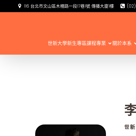
116 台北市文山區木柵路一段17巷1號 傳播大廈1樓
(02
世新大學新生專區
課程專業
關於本系
世新