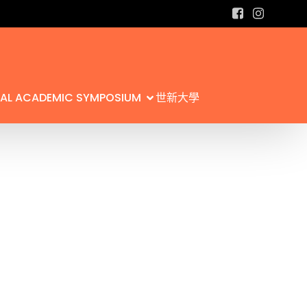
L ACADEMIC SYMPOSIUM
世新大學