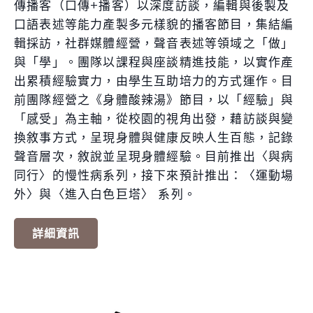
傳播客（口傳+播客）以深度訪談，編輯與後製及
口語表述等能力產製多元樣貌的播客節目，集結編
輯採訪，社群媒體經營，聲音表述等領域之「做」
與「學」。團隊以課程與座談精進技能，以實作產
出累積經驗實力，由學生互助培力的方式運作。目
前團隊經營之《身體酸辣湯》節目，以「經驗」與
「感受」為主軸，從校園的視角出發，藉訪談與變
換敘事方式，呈現身體與健康反映人生百態，記錄
聲音層次，敘說並呈現身體經驗。目前推出〈與病
同行〉的慢性病系列，接下來預計推出：〈運動場
外〉與〈進入白色巨塔〉 系列。
詳細資訊