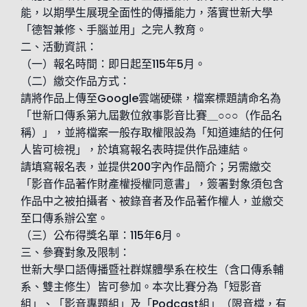
能，以期學生展現全面性的傳播能力，落實世新大學
「德智兼修、手腦並用」之完人教育。
二、活動資訊：
（一）報名時間：即日起至115年5月。
（二）繳交作品方式：
請將作品上傳至Google雲端硬碟，檔案標題請命名為
「世新口傳系第九屆數位敘事影音比賽＿○○○（作品名
稱）」，並將檔案一般存取權限設為「知道連結的任何
人皆可檢視」，於填寫報名表時提供作品連結。
請填寫報名表，並提供200字內作品簡介；另需繳交
「影音作品著作財產權授權同意書」，簽署對象須包含
作品中之被拍攝者、被錄音者及作品著作權人，並繳交
至口傳系辦公室。
（三）公布得獎名單：115年6月。
三、參賽對象及限制：
世新大學口語傳播暨社群媒體學系在校生（含口傳系輔
系、雙主修生）皆可參加。本次比賽分為「短影音
組」、「影音專題組」及「Podcast組」（限音檔，有