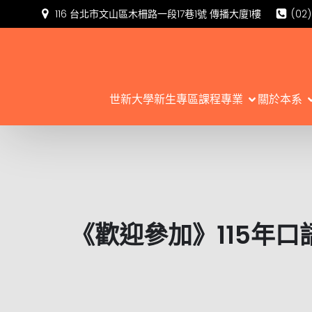
116 台北市文山區木柵路一段17巷1號 傳播大廈1樓
(02
世新大學新生專區
課程專業
關於本系
《歡迎參加》115年口