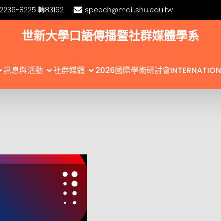
)2236-8225 轉83162
speech@mail.shu.edu.tw
世新大學口語傳播暨社群媒體學系
訊息與活動
社群媒體
2026國際學術研討會INTERNATIONA