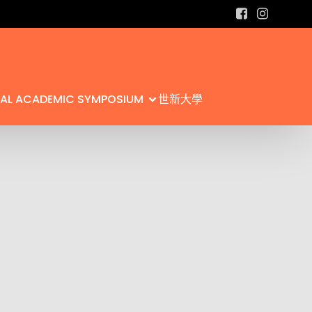
L ACADEMIC SYMPOSIUM
世新大學