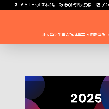
116 台北市文山區木柵路一段17巷1號 傳播大廈1樓
(02
世新大學新生專區
課程專業
關於本系