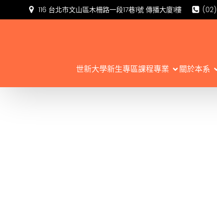
116 台北市文山區木柵路一段17巷1號 傳播大廈1樓
(02
世新大學新生專區
課程專業
關於本系