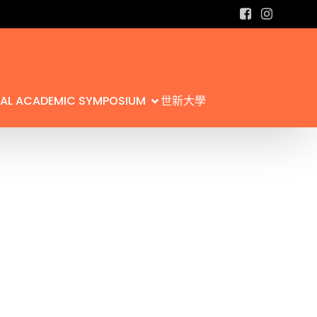
L ACADEMIC SYMPOSIUM
世新大學