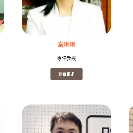
秦琍琍
專任教授
查看更多